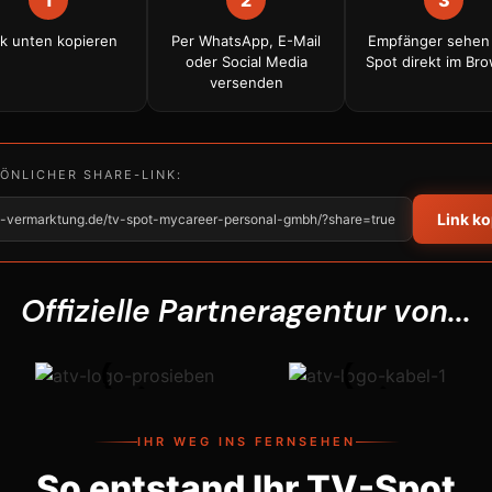
nk unten kopieren
Per WhatsApp, E-Mail
Empfänger sehen
oder Social Media
Spot direkt im Br
versenden
SÖNLICHER SHARE-LINK:
Link k
tv-vermarktung.de/tv-spot-mycareer-personal-gmbh/?share=true
Offizielle Partneragentur von...
IHR WEG INS FERNSEHEN
So entstand Ihr TV-Spot