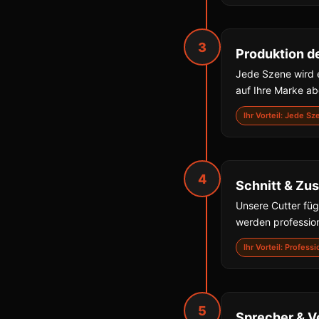
3
Produktion d
Jede Szene wird e
auf Ihre Marke a
Ihr Vorteil: Jede S
4
Schnitt & Z
Unsere Cutter fü
werden professio
Ihr Vorteil: Profes
5
Sprecher & V