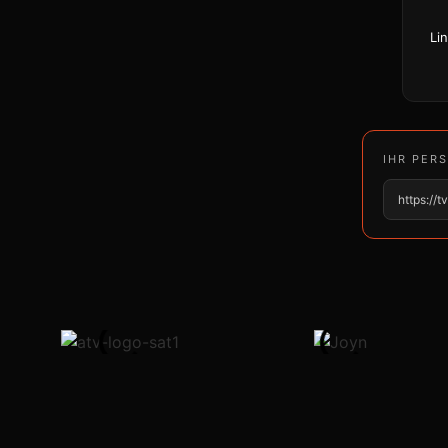
Li
IHR PER
https://