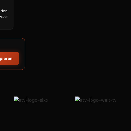
 den
owser
opieren