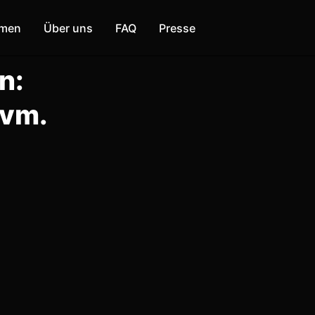
mmen
Über uns
FAQ
Presse
n:
uvm.