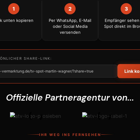
1
2
3
nk unten kopieren
Per WhatsApp, E-Mail
Empfänger sehen
oder Social Media
Spot direkt im Br
versenden
SÖNLICHER SHARE-LINK:
Link k
tv-vermarktung.de/tv-spot-martin-wagner/?share=true
Offizielle Partneragentur von...
IHR WEG INS FERNSEHEN