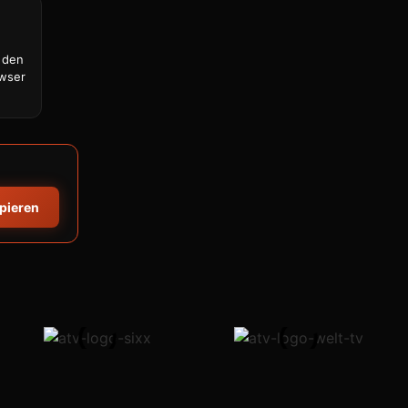
 den
owser
opieren