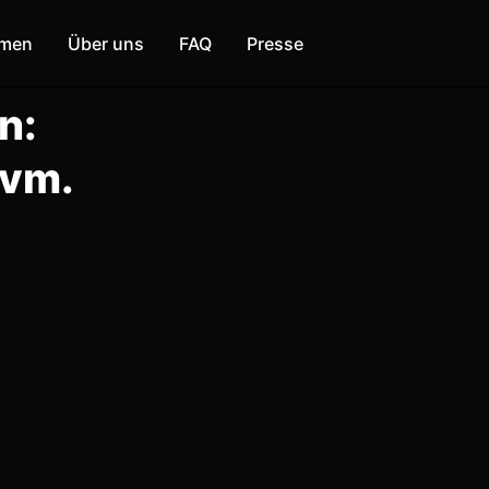
mmen
Über uns
FAQ
Presse
n:
uvm.