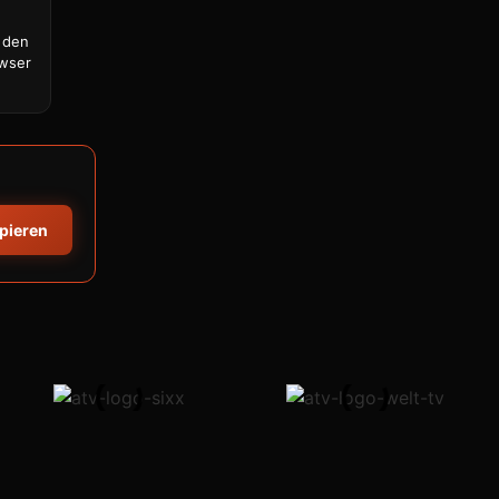
 den
owser
opieren