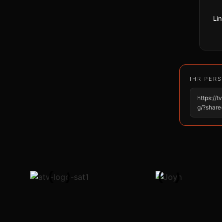
Li
IHR PER
https://
g/?share