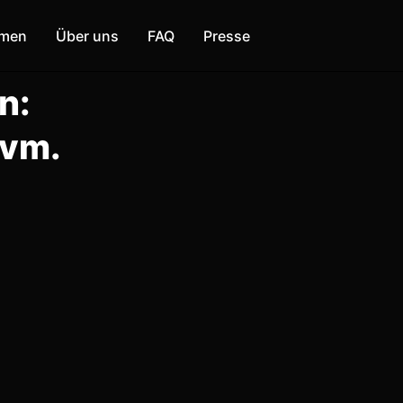
mmen
Über uns
FAQ
Presse
n:
uvm.