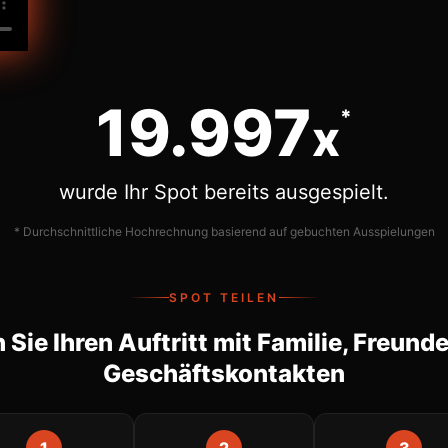
20.000
*
x
wurde Ihr Spot bereits ausgespielt.
* Durchschnittliche Hochrechnung basierend auf gebuchten Ausspielungen
SPOT TEILEN
n Sie Ihren Auftritt mit Familie, Freund
Geschäftskontakten
1
2
3