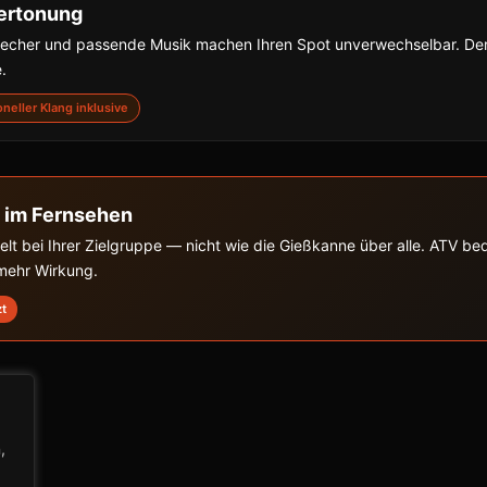
ertonung
precher und passende Musik machen Ihren Spot unverwechselbar. De
.
ioneller Klang inklusive
 im Fernsehen
zielt bei Ihrer Zielgruppe — nicht wie die Gießkanne über alle. ATV b
 mehr Wirkung.
zt
,