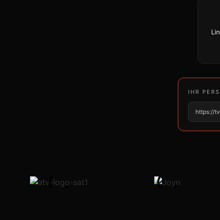
Li
IHR PER
https://