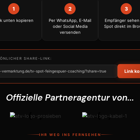
1
2
3
nk unten kopieren
Per WhatsApp, E-Mail
Empfänger sehen
oder Social Media
Spot direkt im Br
versenden
SÖNLICHER SHARE-LINK:
Link k
tv-vermarktung.de/tv-spot-feingespuer-coaching/?share=true
Offizielle Partneragentur von...
IHR WEG INS FERNSEHEN