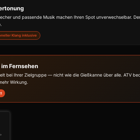
ertonung
precher und passende Musik machen Ihren Spot unverwechselbar. De
.
ioneller Klang inklusive
 im Fernsehen
zielt bei Ihrer Zielgruppe — nicht wie die Gießkanne über alle. ATV b
 mehr Wirkung.
zt
,