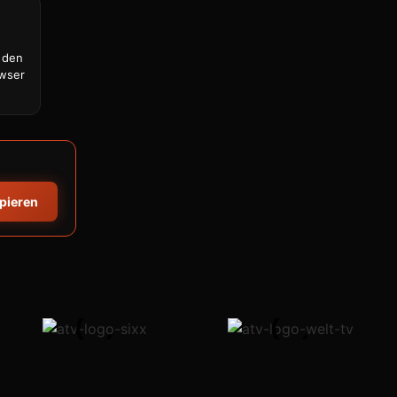
 den
owser
opieren