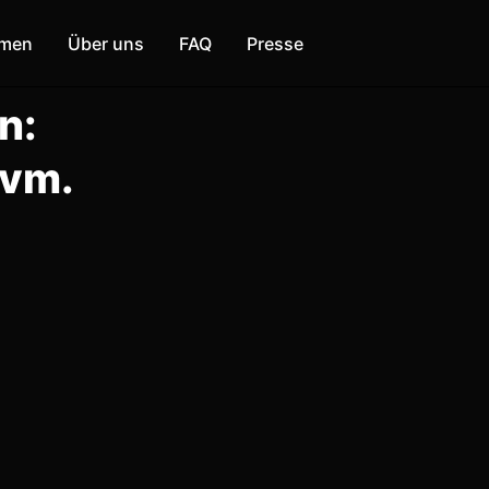
mmen
Über uns
FAQ
Presse
n:
uvm.