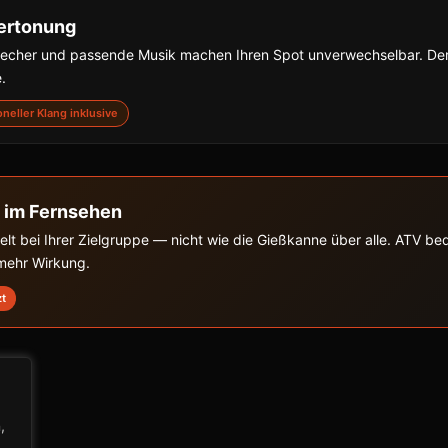
ertonung
precher und passende Musik machen Ihren Spot unverwechselbar. De
.
ioneller Klang inklusive
 im Fernsehen
zielt bei Ihrer Zielgruppe — nicht wie die Gießkanne über alle. ATV b
 mehr Wirkung.
zt
,