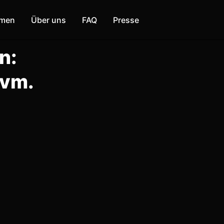
mmen
Über uns
FAQ
Presse
n:
uvm.