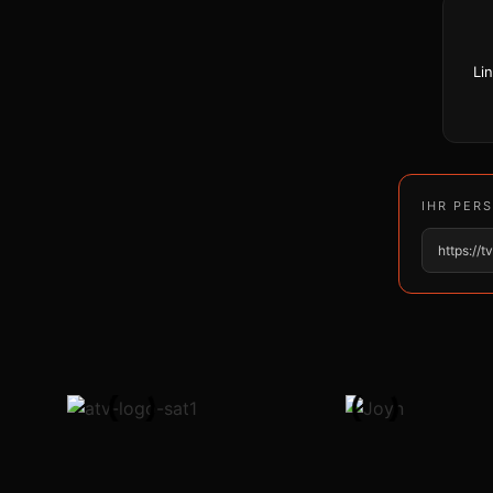
Li
IHR PER
https://