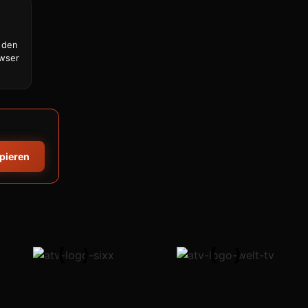
 den
owser
opieren