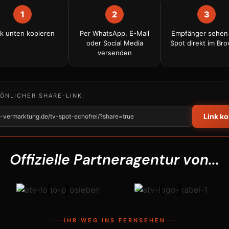
1
2
3
nk unten kopieren
Per WhatsApp, E-Mail
Empfänger sehen
oder Social Media
Spot direkt im Br
versenden
SÖNLICHER SHARE-LINK:
Link k
tv-vermarktung.de/tv-spot-echofrei/?share=true
Offizielle Partneragentur von...
IHR WEG INS FERNSEHEN