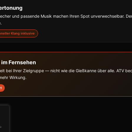
ertonung
precher und passende Musik machen Ihren Spot unverwechselbar. De
.
ioneller Klang inklusive
 im Fernsehen
zielt bei Ihrer Zielgruppe — nicht wie die Gießkanne über alle. ATV b
 mehr Wirkung.
zt
,