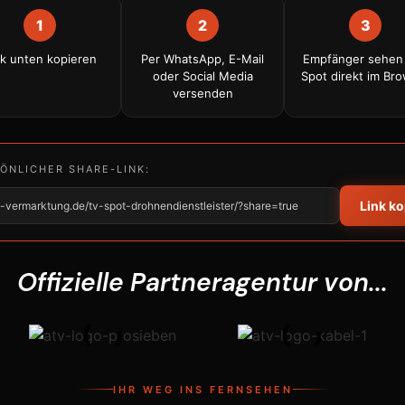
1
2
3
nk unten kopieren
Per WhatsApp, E-Mail
Empfänger sehen
oder Social Media
Spot direkt im Br
versenden
SÖNLICHER SHARE-LINK:
Link k
tv-vermarktung.de/tv-spot-drohnendienstleister/?share=true
Offizielle Partneragentur von...
IHR WEG INS FERNSEHEN