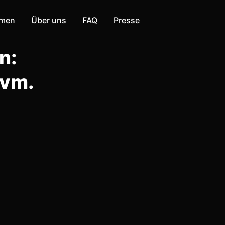
mmen
Über uns
FAQ
Presse
n:
uvm.