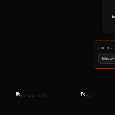
Li
IHR PER
https://