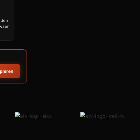
 den
owser
opieren