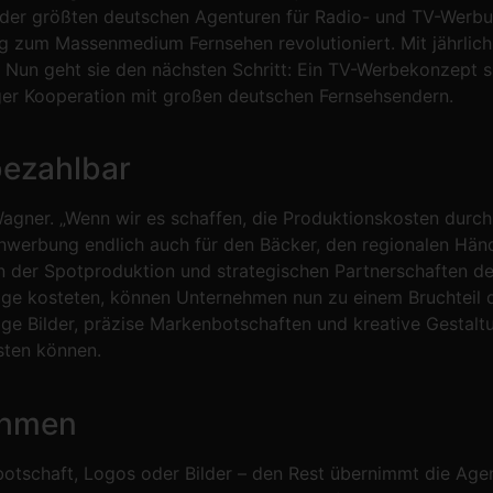
er größten deutschen Agenturen für Radio- und TV-Werbung
g zum Massenmedium Fernsehen revolutioniert. Mit jährlich
 Nun geht sie den nächsten Schritt: Ein TV-Werbekonzept sp
nger Kooperation mit großen deutschen Fernsehsendern.
bezahlbar
 Wagner. „Wenn wir es schaffen, die Produktionskosten durc
ehwerbung endlich auch für den Bäcker, den regionalen Hän
z in der Spotproduktion und strategischen Partnerschaften 
eträge kosteten, können Unternehmen nun zu einem Bruchtei
ige Bilder, präzise Markenbotschaften und kreative Gestaltu
isten können.
ehmen
botschaft, Logos oder Bilder – den Rest übernimmt die Agen