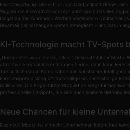
Fernsehwerbung. Die Extra Tipps Deutschland GmbH, eine d
Wagner ein innovatives Konzept entwickelt, das den Zugan
längst zu den führenden Werbedienstleistern Deutschlands.
Bruchteil der bisherigen Kosten ermöglicht – und das in e
KI-Technologie macht TV-Spots 
„Unsere Idee war einfach“, erklärt Geschäftsführer Martin
attraktive Sendeplatzkonditionen finden, dann kann Ferns
Tatsächlich ist die Kombination aus künstlicher Intelligen
Fernsehspots bislang oft fünfstellige bis sechsstellige B
realisieren. Die KI-gestützte Produktion sorgt für hochwert
professionelle TV-Spots, die sich auch kleinere Betriebe le
Neue Chancen für kleine Untern
Das neue Modell ist einfach: Unternehmen liefern ihre Kern