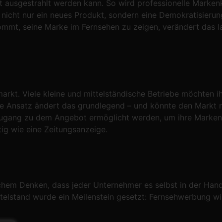
t ausgestrahlt werden kann. So wird professionelle Marken
in nicht nur ein neues Produkt, sondern eine Demokratisier
mmt, seine Marke im Fernsehen zu zeigen, verändert das l
kt. Viele kleine und mittelständische Betriebe möchten ihr
 Ansatz ändert das grundlegend – und könnte den Markt na
Zugang zu dem Angebot ermöglicht werden, um ihre Marken e
stig wie eine Zeitungsanzeige.
chem Denken, dass jeder Unternehmer es selbst in der Hand 
elstand wurde ein Meilenstein gesetzt: Fernsehwerbung wir